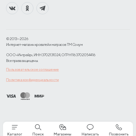
Назрань
Находка
Нерюнгри
Нижний Новгород
© 2013—2026
Интернет-магазин кроватей и матрасов TM Сонум
Новокузнецк
ООО «Интрейд», ИНН 3702131024, ОГРН 1163702054416
Все права защищены.
Новомосковск
Пользовательское соглашение
Новороссийск
Политика конфиденциальности
Новосибирск
Норильск
Орел
Петрозаводск
Каталог
Поиск
Магазины
Написать
Позвонить