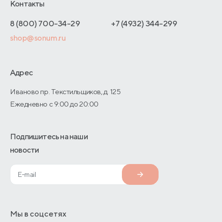
Отельерам
Контакты
Как оформить заказ
Калининград
Отзывы покупателей
Интернет-магазинам
Адреса магазинов
8 (800) 700-34-29
+7 (4932) 344-299
Калуга
Оптовые продажи
shop@sonum.ru
Договор-оферты
Киров
Дизайнерам интерьеров
Кострома
О производстве
Адрес
Краснодар
Иваново пр. Текстильщиков, д. 125
Ежедневно с 9:00 до 20:00
Красноярск
Магадан
Подпишитесь на наши
Майкоп
новости
Москва
Мурманск
Набережные Челны
Мы в соцсетях