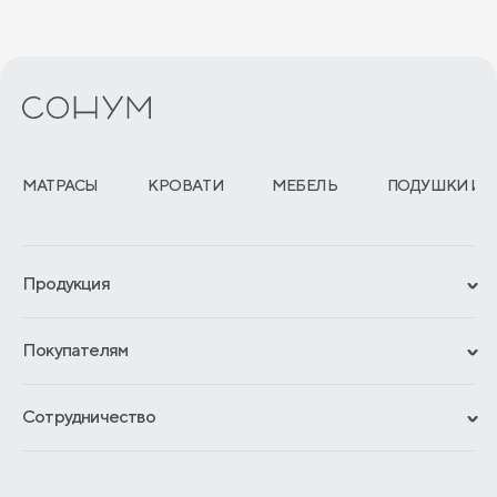
Владикавказ
Владимир
Вологда
Воронеж
МАТРАСЫ
КРОВАТИ
МЕБЕЛЬ
ПОДУШКИ И 
Геленджик
Грозный
Продукция
Екатеринбург
Сертификаты
Иваново
Покупателям
Гарантии
Ижевск
Рассрочка и кредит
Материалы и технологии
Сотрудничество
Йошкар-ола
Обмен и возврат
Сроки изготовления
Франчайзинг
Доставка и оплата
Казань
Блог