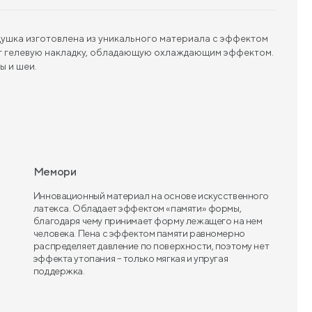
ушка изготовлена из уникального материала с эффектом
еет гелевую накладку, обладающую охлаждающим эффектом.
ы и шеи.
Мемори
Инновационный материал на основе искусственного
латекса. Обладает эффектом «памяти» формы,
благодаря чему принимает форму лежащего на нем
человека. Пена с эффектом памяти равномерно
распределяет давление по поверхности, поэтому нет
эффекта утопания – только мягкая и упругая
поддержка.