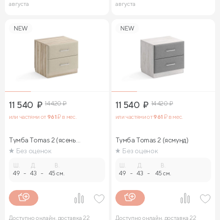
августа
августа
NEW
NEW
11 540
₽
14 420
₽
11 540
₽
14 420
₽
или частями от
961
₽ в мес.
или частями от
961
₽ в мес.
Тумба Tomas 2 (ясень
Тумба Tomas 2 (ясмунд)
ориноко)
Без оценок
Без оценок
Ш.
Д.
В.
Ш.
Д.
В.
49
-
43
-
45 см.
49
-
43
-
45 см.
Доступно онлайн, доставка 22
Доступно онлайн, доставка 22