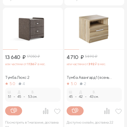
13 640
₽
17 050
₽
4 710
₽
5 890
₽
или частями от
1 136
₽ в мес.
или частями от
392
₽ в мес.
Тумба Люкс 2
Тумба Авангард 1 (ясень
ориноко)
5.0
4
5.0
2
Ш.
Д.
В.
Ш.
Д.
В.
51
-
45
-
53 см.
45
-
42
-
43 см.
Посмотреть в 1 магазине, доставка
Доступно онлайн, доставка 22