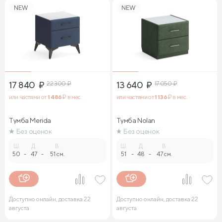
NEW
NEW
17 840
₽
22 300
₽
13 640
₽
17 050
₽
или частями от
1 486
₽ в мес.
или частями от
1 136
₽ в мес.
Тумба Merida
Тумба Nolan
Без оценок
Без оценок
Ш.
Д.
В.
Ш.
Д.
В.
50
-
47
-
51 см.
51
-
48
-
47 см.
Доступно онлайн, доставка 22
Доступно онлайн, доставка 22
августа
августа