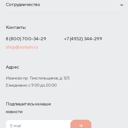
Материалы и технологии
Сотрудничество
Обмен и возврат
Сроки изготовления
Франчайзинг
Доставка и оплата
Блог
Отельерам
Контакты
Как оформить заказ
Отзывы покупателей
Интернет-магазинам
Адреса магазинов
8 (800) 700-34-29
+7 (4932) 344-299
Оптовые продажи
shop@sonum.ru
Договор-оферты
Дизайнерам интерьеров
О производстве
Адрес
Иваново пр. Текстильщиков, д. 125
Ежедневно с 9:00 до 20:00
Подпишитесь на наши
новости