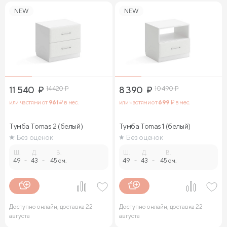
NEW
NEW
11 540
₽
14 420
₽
8 390
₽
10 490
₽
или частями от
961
₽ в мес.
или частями от
699
₽ в мес.
Тумба Tomas 2 (белый)
Тумба Tomas 1 (белый)
Без оценок
Без оценок
Ш.
Д.
В.
Ш.
Д.
В.
49
-
43
-
45 см.
49
-
43
-
45 см.
Доступно онлайн, доставка 22
Доступно онлайн, доставка 22
августа
августа