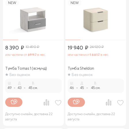
NEW
NEW
8 390
₽
10 490
₽
19 940
₽
24 920
₽
или частями от
699
₽ в мес.
или частями от
1 661
₽ в мес.
Тумба Tomas 1 (ясмунд)
Тумба Sheldon
Без оценок
Без оценок
Ш.
Д.
В.
Ш.
Д.
В.
49
-
43
-
45 см.
46
-
45
-
45 см.
Доступно онлайн, доставка 22
Доступно онлайн, доставка 22
августа
августа