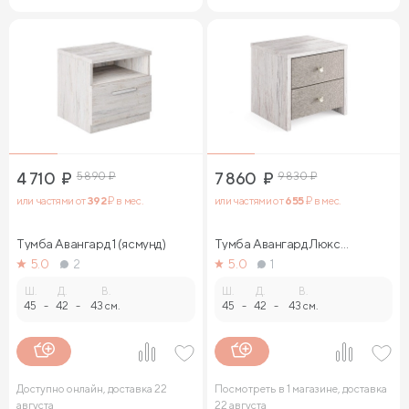
4 710
₽
5 890
₽
7 860
₽
9 830
₽
или частями от
392
₽ в мес.
или частями от
655
₽ в мес.
Тумба Авангард 1 (ясмунд)
Тумба Авангард Люкс
(ясмунд)
5.0
2
5.0
1
Ш.
Д.
В.
Ш.
Д.
В.
45
-
42
-
43 см.
45
-
42
-
43 см.
Доступно онлайн, доставка 22
Посмотреть в 1 магазине, доставка
августа
22 августа