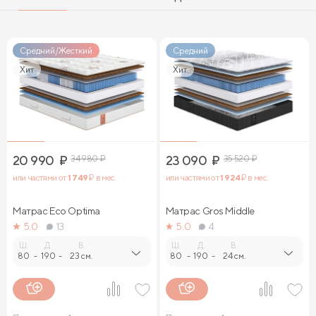
Средний/Жесткий
Средний
Хит
Хит
20 990
₽
34 980
₽
23 090
₽
35 520
₽
или частями от
1 749
₽ в мес.
или частями от
1 924
₽ в мес.
Матрас Eco Optima
Матрас Gros Middle
5.0
13
5.0
4
Ш.
Д.
В.
Ш.
Д.
В.
80
-
190
-
23 см.
80
-
190
-
24 см.