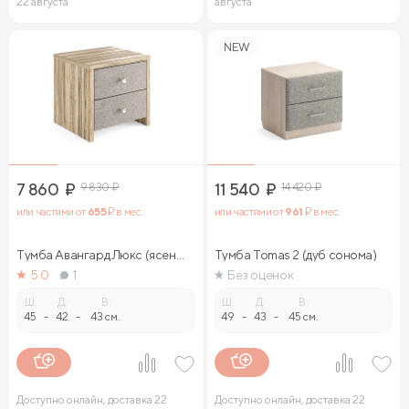
22 августа
августа
NEW
7 860
₽
9 830
₽
11 540
₽
14 420
₽
или частями от
655
₽ в мес.
или частями от
961
₽ в мес.
Тумба Авангард Люкс (ясень
Тумба Tomas 2 (дуб сонома)
ориноко)
5.0
1
Без оценок
Ш.
Д.
В.
Ш.
Д.
В.
45
-
42
-
43 см.
49
-
43
-
45 см.
Доступно онлайн, доставка 22
Доступно онлайн, доставка 22