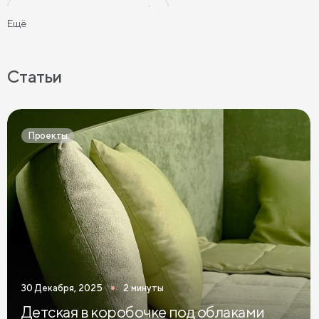
Черные прикроватные тумбы
Ещё
Бежевые прикроватные тумбы
Прикроватные тумбы на ножках
Статьи
Прикроватные тумбы с 2 ящиками
Прикроватные тумбы в современном стиле
Проекты
Узкие прикроватные тумбы
Темные прикроватные тумбы
Зеленые прикроватные тумбы
Синие прикроватные тумбы
Коричневые прикроватные тумбы
30 Декабря, 2025
2 минуты
Светлые прикроватные тумбы
Детская в коробочке под облаками