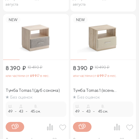
августа
августа
NEW
NEW
8 390
₽
10 490
₽
8 390
₽
10 490
₽
или частями от
699
₽ в мес.
или частями от
699
₽ в мес.
Тумба Tomas 1 (дуб сонома)
Тумба Tomas 1 (ясень
ориноко)
Без оценок
Без оценок
Ш.
Д.
В.
Ш.
Д.
В.
49
-
43
-
45 см.
49
-
43
-
45 см.