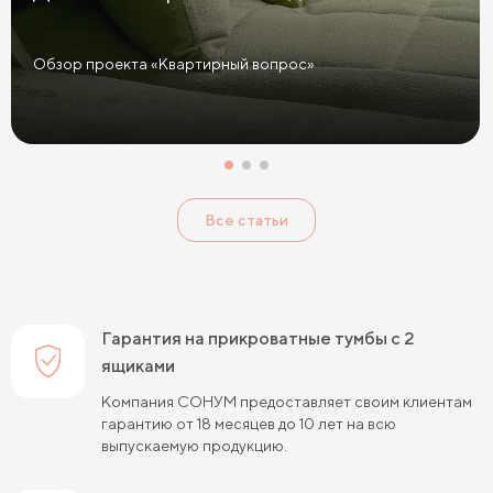
Прикроватные тумбы графит
Желтые прикроватные тумбы
Обзор проекта «Квартирный вопрос»
Красные прикроватные тумбы
Розовые прикроватные тумбы
Голубые прикроватные тумбы
Тумбы Дуб Сонома
Все статьи
Тумбы Ясень
Тумбы Кашемир
Тумбы Лофт
Классические тумбы
Тумбы с выдвижными ящиками
Маленькие тумбы
Тумбы с полкой
Гарантия на прикроватные тумбы с 2
Тумбы с 1 ящиком
ящиками
Компания СОНУМ предоставляет своим клиентам
гарантию от 18 месяцев до 10 лет на всю
выпускаемую продукцию.