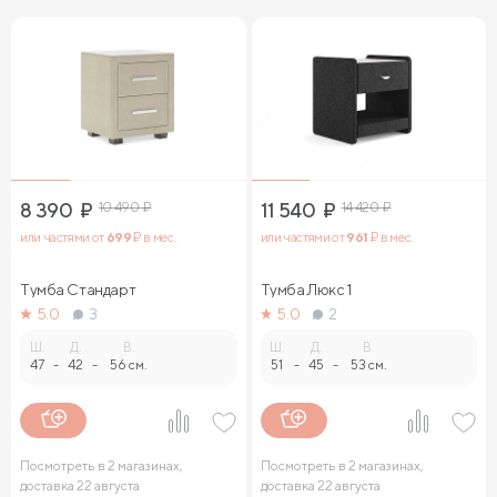
8 390
₽
10 490
₽
11 540
₽
14 420
₽
или частями от
699
₽ в мес.
или частями от
961
₽ в мес.
Тумба Стандарт
Тумба Люкс 1
5.0
3
5.0
2
Ш.
Д.
В.
Ш.
Д.
В.
47
-
42
-
56 см.
51
-
45
-
53 см.
Посмотреть в 2 магазинах,
Посмотреть в 2 магазинах,
доставка 22 августа
доставка 22 августа