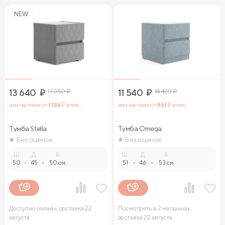
NEW
13 640
₽
17 050
₽
11 540
₽
14 420
₽
или частями от
1 136
₽ в мес.
или частями от
961
₽ в мес.
Тумба Stella
Тумба Omega
Без оценок
Без оценок
Ш.
Д.
В.
Ш.
Д.
В.
50
-
45
-
50 см.
51
-
46
-
53 см.
Доступно онлайн, доставка 22
Посмотреть в 2 магазинах,
августа
доставка 22 августа