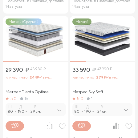
Посмотреть в 1 магазине, доставка
Посмотреть в 1 магазине, доставка
14 августа
14 августа
Мягкий/Средний
Мягкий
Хит
New
29 390
₽
48 980
₽
33 590
₽
47 990
₽
или частями от
2 449
₽ в мес.
или частями от
2 799
₽ в мес.
Матрас Dianta Optima
Матрас Sky Soft
5.0
16
5.0
1
Ш.
Д.
В.
Ш.
Д.
В.
80
-
190
-
29 см.
80
-
190
-
24 см.