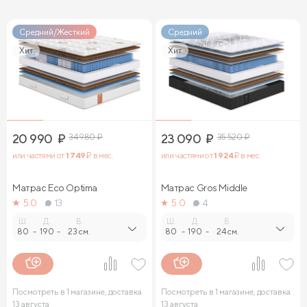
Средний/Жесткий
Средний
Хит
Хит
20 990
₽
34 980
₽
23 090
₽
35 520
₽
или частями от
1 749
₽ в мес.
или частями от
1 924
₽ в мес.
Матрас Eco Optima
Матрас Gros Middle
5.0
13
5.0
4
Ш.
Д.
В.
Ш.
Д.
В.
80
-
190
-
23 см.
80
-
190
-
24 см.
Посмотреть в 1 магазине, доставка
Посмотреть в 1 магазине, доставка
13 августа
13 августа