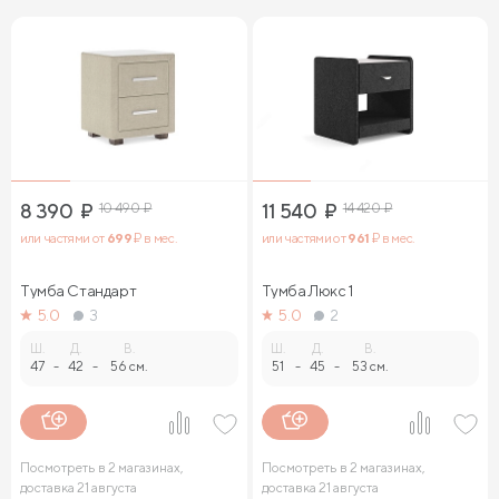
8 390
₽
10 490
₽
11 540
₽
14 420
₽
или частями от
699
₽ в мес.
или частями от
961
₽ в мес.
Тумба Стандарт
Тумба Люкс 1
5.0
3
5.0
2
Ш.
Д.
В.
Ш.
Д.
В.
47
-
42
-
56 см.
51
-
45
-
53 см.
Посмотреть в 2 магазинах,
Посмотреть в 2 магазинах,
доставка 21 августа
доставка 21 августа