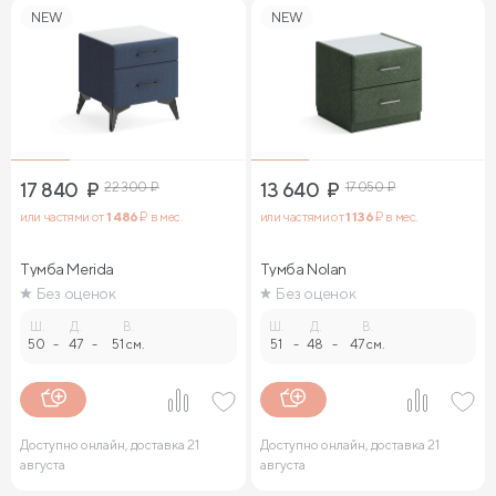
NEW
NEW
17 840
₽
22 300
₽
13 640
₽
17 050
₽
или частями от
1 486
₽ в мес.
или частями от
1 136
₽ в мес.
Тумба Merida
Тумба Nolan
Без оценок
Без оценок
Ш.
Д.
В.
Ш.
Д.
В.
50
-
47
-
51 см.
51
-
48
-
47 см.
Доступно онлайн, доставка 21
Доступно онлайн, доставка 21
августа
августа