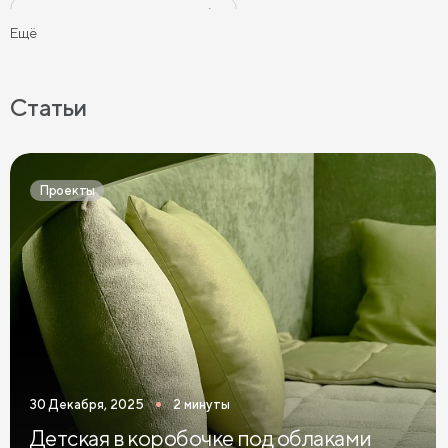
Черные прикроватные тумбы
Ещё
Бежевые прикроватные тумбы
Прикроватные тумбы на ножках
Статьи
Прикроватные тумбы с 2 ящиками
Прикроватные тумбы в современном стиле
Проекты
Узкие прикроватные тумбы
Темные прикроватные тумбы
Зеленые прикроватные тумбы
Синие прикроватные тумбы
Коричневые прикроватные тумбы
30 Декабря, 2025
2 минуты
Светлые прикроватные тумбы
Детская в коробочке под облаками