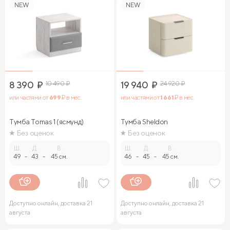
NEW
NEW
8 390
₽
10 490
₽
19 940
₽
24 920
₽
или частями от
699
₽ в мес.
или частями от
1 661
₽ в мес.
Тумба Tomas 1 (ясмунд)
Тумба Sheldon
Без оценок
Без оценок
Ш.
Д.
В.
Ш.
Д.
В.
49
-
43
-
45 см.
46
-
45
-
45 см.
Доступно онлайн, доставка 21
Доступно онлайн, доставка 21
августа
августа