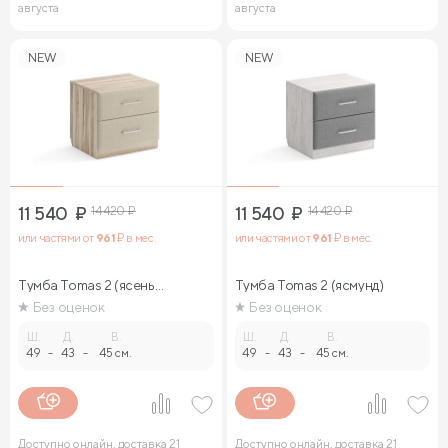
августа
августа
NEW
NEW
11 540
₽
14 420
₽
11 540
₽
14 420
₽
или частями от
961
₽ в мес.
или частями от
961
₽ в мес.
Тумба Tomas 2 (ясень
Тумба Tomas 2 (ясмунд)
ориноко)
Без оценок
Без оценок
Ш.
Д.
В.
Ш.
Д.
В.
49
-
43
-
45 см.
49
-
43
-
45 см.
Доступно онлайн, доставка 21
Доступно онлайн, доставка 21