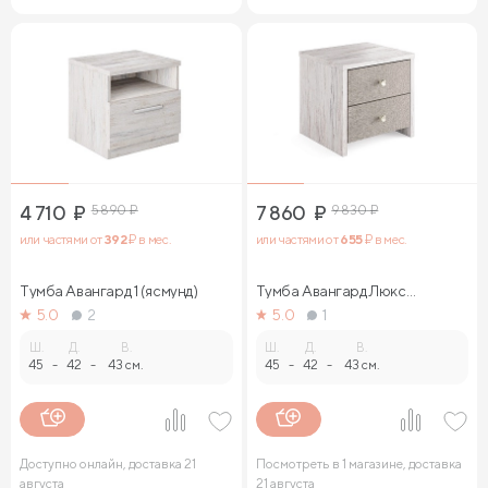
4 710
₽
5 890
₽
7 860
₽
9 830
₽
или частями от
392
₽ в мес.
или частями от
655
₽ в мес.
Тумба Авангард 1 (ясмунд)
Тумба Авангард Люкс
(ясмунд)
5.0
2
5.0
1
Ш.
Д.
В.
Ш.
Д.
В.
45
-
42
-
43 см.
45
-
42
-
43 см.
Доступно онлайн, доставка 21
Посмотреть в 1 магазине, доставка
августа
21 августа