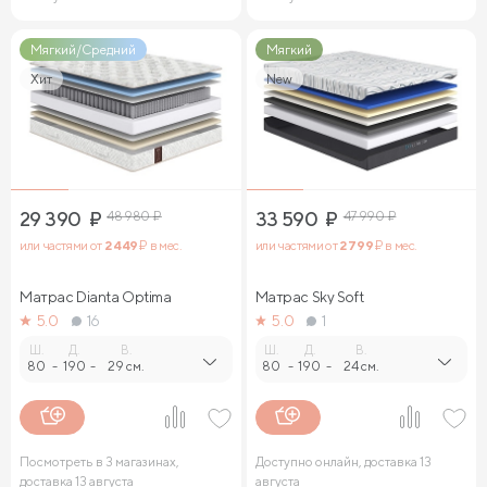
Мягкий/Средний
Мягкий
Хит
New
29 390
₽
48 980
₽
33 590
₽
47 990
₽
или частями от
2 449
₽ в мес.
или частями от
2 799
₽ в мес.
Матрас Dianta Optima
Матрас Sky Soft
5.0
16
5.0
1
Ш.
Д.
В.
Ш.
Д.
В.
80
-
190
-
29 см.
80
-
190
-
24 см.
Посмотреть в 3 магазинах,
Доступно онлайн, доставка 13
доставка 13 августа
августа