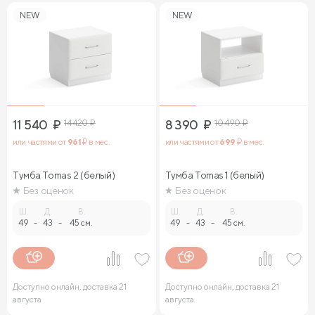
NEW
NEW
11 540
₽
14 420
₽
8 390
₽
10 490
₽
или частями от
961
₽ в мес.
или частями от
699
₽ в мес.
Тумба Tomas 2 (белый)
Тумба Tomas 1 (белый)
Без оценок
Без оценок
Ш.
Д.
В.
Ш.
Д.
В.
49
-
43
-
45 см.
49
-
43
-
45 см.
Доступно онлайн, доставка 21
Доступно онлайн, доставка 21
августа
августа