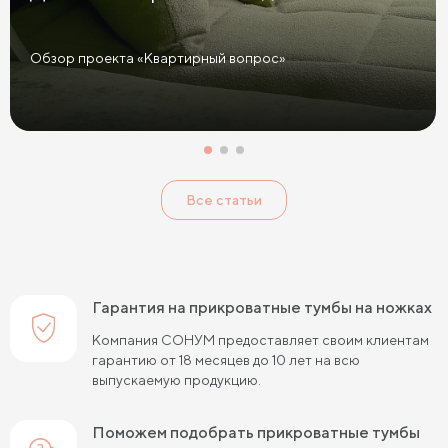
Прикроватные тумбы графит
Желтые прикроватные тумбы
Обзор проекта «Квартирный вопрос»
Красные прикроватные тумбы
Розовые прикроватные тумбы
Голубые прикроватные тумбы
Тумбы Дуб Сонома
Все статьи
Тумбы Ясень
Тумбы Кашемир
Тумбы Лофт
Классические тумбы
Тумбы с выдвижными ящиками
Маленькие тумбы
Тумбы с полкой
Гарантия на прикроватные тумбы на ножках
Тумбы с 1 ящиком
Компания СОНУМ предоставляет своим клиентам
гарантию от 18 месяцев до 10 лет на всю
выпускаемую продукцию.
Поможем подобрать прикроватные тумбы