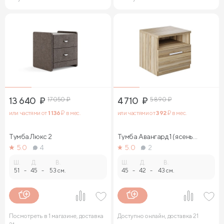
13 640
₽
17 050
₽
4 710
₽
5 890
₽
или частями от
1 136
₽ в мес.
или частями от
392
₽ в мес.
Тумба Люкс 2
Тумба Авангард 1 (ясень
ориноко)
5.0
4
5.0
2
Ш.
Д.
В.
Ш.
Д.
В.
51
-
45
-
53 см.
45
-
42
-
43 см.
Посмотреть в 1 магазине, доставка
Доступно онлайн, доставка 21