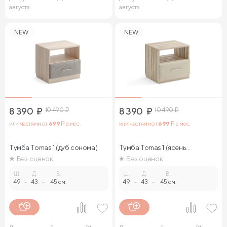
августа
августа
NEW
NEW
8 390
₽
10 490
₽
8 390
₽
10 490
₽
или частями от
699
₽ в мес.
или частями от
699
₽ в мес.
Тумба Tomas 1 (дуб сонома)
Тумба Tomas 1 (ясень
ориноко)
Без оценок
Без оценок
Ш.
Д.
В.
Ш.
Д.
В.
49
-
43
-
45 см.
49
-
43
-
45 см.