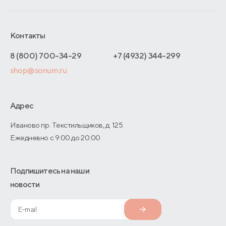
Обмен и возврат
Сроки изготовления
Франчайзинг
Доставка и оплата
Блог
Отельерам
Контакты
Как оформить заказ
Отзывы покупателей
Интернет-магазинам
Адреса магазинов
8 (800) 700-34-29
+7 (4932) 344-299
Оптовые продажи
shop@sonum.ru
Договор-оферты
Дизайнерам интерьеров
О производстве
Адрес
Иваново пр. Текстильщиков, д. 125
Ежедневно с 9:00 до 20:00
Подпишитесь на наши
новости