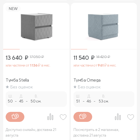
NEW
13 640
₽
17 050
₽
11 540
₽
14 420
₽
или частями от
1 136
₽ в мес.
или частями от
961
₽ в мес.
Тумба Stella
Тумба Omega
Без оценок
Без оценок
Ш.
Д.
В.
Ш.
Д.
В.
50
-
45
-
50 см.
51
-
46
-
53 см.
Доступно онлайн, доставка 21
Посмотреть в 2 магазинах,
августа
доставка 21 августа