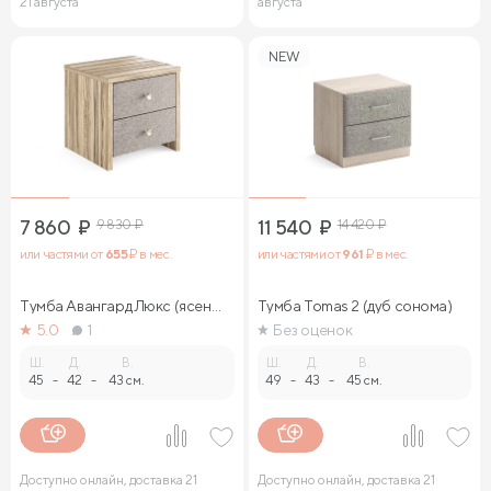
21 августа
августа
NEW
7 860
₽
9 830
₽
11 540
₽
14 420
₽
или частями от
655
₽ в мес.
или частями от
961
₽ в мес.
Тумба Авангард Люкс (ясень
Тумба Tomas 2 (дуб сонома)
ориноко)
5.0
1
Без оценок
Ш.
Д.
В.
Ш.
Д.
В.
45
-
42
-
43 см.
49
-
43
-
45 см.
Доступно онлайн, доставка 21
Доступно онлайн, доставка 21