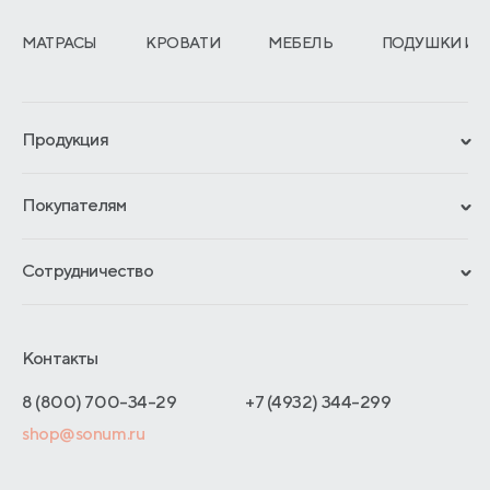
МАТРАСЫ
КРОВАТИ
МЕБЕЛЬ
ПОДУШКИ И 
Продукция
Сертификаты
Покупателям
Гарантии
Рассрочка и кредит
Материалы и технологии
Сотрудничество
Обмен и возврат
Сроки изготовления
Франчайзинг
Доставка и оплата
Блог
Отельерам
Контакты
Как оформить заказ
Отзывы покупателей
Интернет-магазинам
Адреса магазинов
8 (800) 700-34-29
+7 (4932) 344-299
Оптовые продажи
shop@sonum.ru
Договор-оферты
Дизайнерам интерьеров