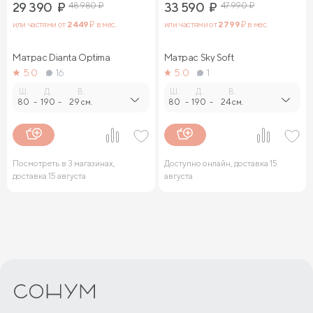
29 390
₽
48 980
₽
33 590
₽
47 990
₽
или частями от
2 449
₽ в мес.
или частями от
2 799
₽ в мес.
Матрас Dianta Optima
Матрас Sky Soft
5.0
16
5.0
1
Ш.
Д.
В.
Ш.
Д.
В.
80
-
190
-
29 см.
80
-
190
-
24 см.
Посмотреть в 3 магазинах,
Доступно онлайн, доставка 15
доставка 15 августа
августа