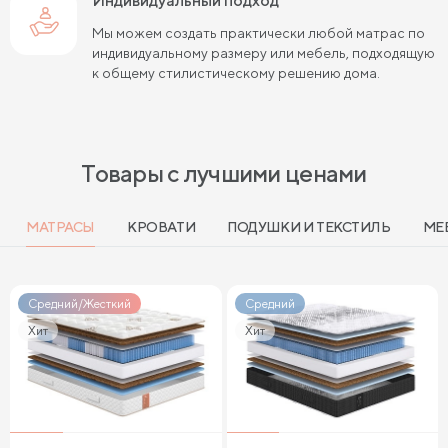
Индивидуальный подход
Мы можем создать практически любой матрас по
индивидуальному размеру или мебель, подходящую
к общему стилистическому решению дома.
Товары с лучшими ценами
МАТРАСЫ
КРОВАТИ
ПОДУШКИ И ТЕКСТИЛЬ
МЕ
Средний/Жесткий
Средний
Хит
Хит