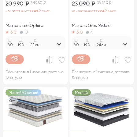
20 990
₽
34 980
₽
23 090
₽
35 520
₽
или частями от
1 749
₽ в мес.
или частями от
1 924
₽ в мес.
Матрас Eco Optima
Матрас Gros Middle
5.0
13
5.0
4
Ш.
Д.
В.
Ш.
Д.
В.
80
-
190
-
23 см.
80
-
190
-
24 см.
Посмотреть в 1 магазине, доставка
Посмотреть в 1 магазине, доставка
15 августа
15 августа
Мягкий/Средний
Мягкий
Хит
New