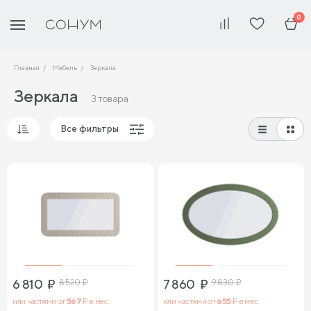
0
Главная
Мебель
Зеркала
Зеркала
3 товара
Все фильтры
Популярные
Сначала дешевые
Сначала дорогие
6 810
₽
8 520
₽
7 860
₽
9 830
₽
или частями от
567
₽ в мес.
или частями от
655
₽ в мес.