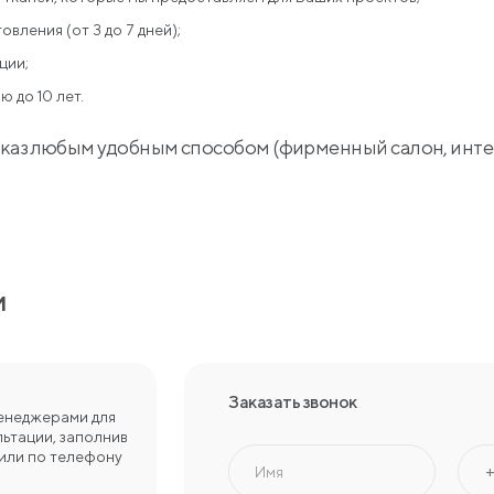
вления (от 3 до 7 дней);
ции;
 до 10 лет.
каз любым удобным способом (фирменный салон, инте
и
Заказать звонок
енеджерами для
ьтации, заполнив
или по телефону
Имя