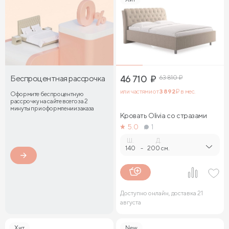
Беспроцентная рассрочка
46 710
₽
63 810
₽
или частями от
3 892
₽ в мес.
Оформите беспроцентную
рассрочку на сайте всего за 2
минуты при оформлении заказа
Кровать Olivia со стразами
5.0
1
Ш.
Д.
140
-
200 см.
Доступно онлайн, доставка 21
августа
Хит
New