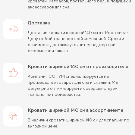
кроватей, матрасов, постельного белья, подушек и
аксессуаров для сна.
Кровати шириной 80 см (Узкие)
Доставка
Кровати шириной 90 см
Кровати шириной 120 см
Доставим кровати шириной 140 см в г. Ростов-на-
Кровати шириной 140 см
Кровати шириной 160 см
Дону любой транспортной компанией. Сроки и
стоимость доставки уточнит менеджер при
Кровати шириной 180 см
Кровати шириной 200 см
оформлении заказа.
Высокие кровати
Низкие кровати
кровати шириной 140 см от производителя
Кровати длиной 180 см
Кровати длиной 190 см
Компания СОНУМ специализируется на
производстве товаров для сна и спальни. Мы
Кровати длиной 200 см
регулярно оптимизируем и совершенствуем
технологии производства.
Кровати 80х180 см (для маленькой комнаты)
Кровати 90х180 см
Кровати 120х180 см
кровати шириной 140 см в ассортименте
В наличии кровати шириной 140 см для спальни по
Большие кровати
Кровати 80х190 см
выгодной цене.
Кровати 90х190 см
Кровати 120х190 см