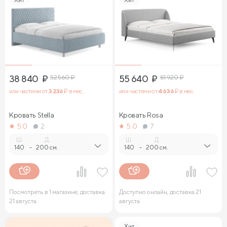
38 840
₽
52 560
₽
55 640
₽
81 920
₽
или частями от
3 236
₽ в мес.
или частями от
4 636
₽ в мес.
Кровать Stella
Кровать Rosa
5.0
2
5.0
7
Ш.
Д.
Ш.
Д.
140
-
200 см.
140
-
200 см.
Посмотреть в 1 магазине, доставка
Доступно онлайн, доставка 21
21 августа
августа
Хит