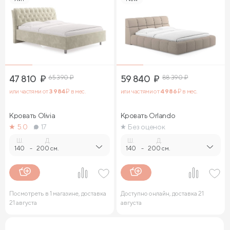
47 810
₽
65 390
₽
59 840
₽
88 390
₽
или частями от
3 984
₽ в мес.
или частями от
4 986
₽ в мес.
Кровать Olivia
Кровать Orlando
5.0
17
Без оценок
Ш.
Д.
Ш.
Д.
140
-
200 см.
140
-
200 см.
Посмотреть в 1 магазине, доставка
Доступно онлайн, доставка 21
21 августа
августа