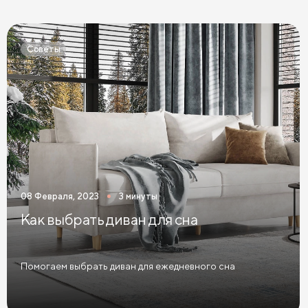
Кровати Экокожа
Кровати 90 х 200 с ящиками
Кровати 120 х 200 с ящиками
Советы
Кровати 140 х 200 с ящиками
Кровати 160 х 200 с ящиками
Кровати 180 х 200 с ящиками
Кровати 200 х 200 с ящиками
Кровати мятного цвета
Кровати тёмного цвета
Кровати горчичного цвета
08 Февраля, 2023
3 минуты
Кровати бирюзового цвета
Как выбрать диван для сна
Кровати в современном стиле
Кровати в стиле лофт
Кровати в скандинавском стиле
Помогаем выбрать диван для ежедневного сна
Кровати в классическом стиле
Кровати без изголовья