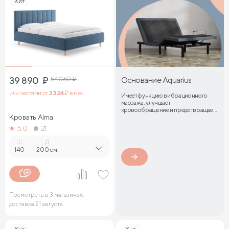
Хит
39 890
₽
54 060
₽
Основание Aquarius
или частями от
3 324
₽ в мес.
Имеет функцию вибрационного
массажа, улучшает
кровообращение и предотвращает
Кровать Alma
затекание мышц
5.0
21
Ш.
Д.
140
-
200 см.
Посмотреть в 3 магазинах,
доставка 21 августа