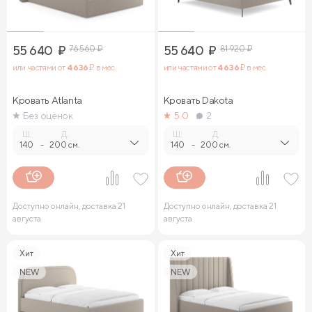
55 640
₽
76 560
₽
55 640
₽
81 920
₽
или частями от
4 636
₽ в мес.
или частями от
4 636
₽ в мес.
Кровать Atlanta
Кровать Dakota
Без оценок
5.0
2
Ш.
Д.
Ш.
Д.
140
-
200 см.
140
-
200 см.
Доступно онлайн, доставка 21
Доступно онлайн, доставка 21
августа
августа
Хит
Хит
NEW
NEW