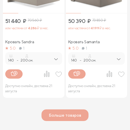
51 440
₽
70 560
₽
50 390
₽
73 850
₽
или частями от
4 286
₽ в мес.
или частями от
4 199
₽ в мес.
Кровать Sandra
Кровать Samanta
5.0
1
5.0
1
Ш.
Д.
Ш.
Д.
140
-
200 см.
140
-
200 см.
Доступно онлайн, доставка 21
Доступно онлайн, доставка 21
августа
августа
Больше товаров