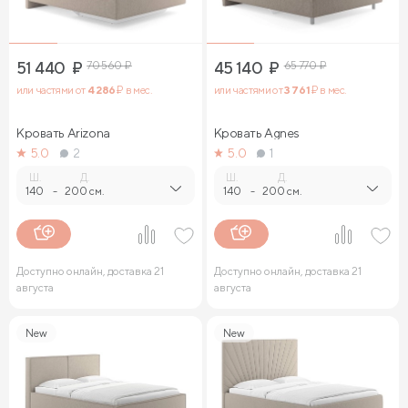
51 440
₽
70 560
₽
45 140
₽
65 770
₽
или частями от
4 286
₽ в мес.
или частями от
3 761
₽ в мес.
Кровать Arizona
Кровать Agnes
5.0
2
5.0
1
Ш.
Д.
Ш.
Д.
140
-
200 см.
140
-
200 см.
Доступно онлайн, доставка 21
Доступно онлайн, доставка 21
августа
августа
New
New