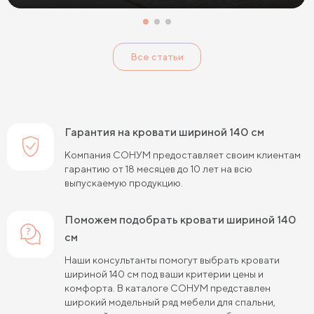
Кровати с низким изголовьем
Кровати с высоким изголовьем
Все статьи
Кровати с мягким изголовьем
Кровати светлых цветов
Кровати в стиле прованс
Кровати в стиле минимализм
Кровати в стиле хай-тек
Кровати семейные
Гарантия на кровати шириной 140 см
Кровати белого цвета
Кровати голубого цвета
Компания СОНУМ предоставляет своим клиентам
гарантию от 18 месяцев до 10 лет на всю
Кровати цвета графит
Кровати желтого цвета
выпускаемую продукцию.
Кровати зеленого цвета
Кровати коричневого цвета
Поможем подобрать кровати шириной 140
Кровати красного цвета
Кровати оранжевого цвета
см
Кровати розового цвета
Кровати серого цвета
Наши консультанты помогут выбрать кровати
шириной 140 см под ваши критерии цены и
Кровати синего цвета
Кровати фиолетового цвета
комфорта. В каталоге СОНУМ представлен
широкий модельный ряд мебели для спальни,
Кровати черного цвета
Кровати бежевого цвета