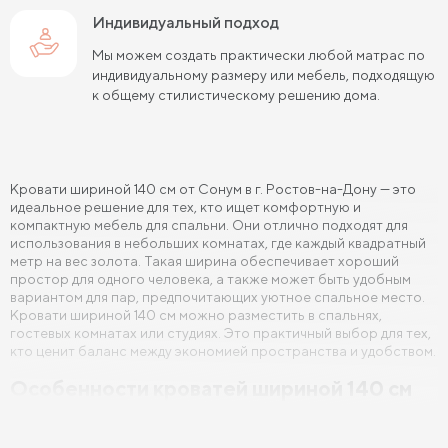
Индивидуальный подход
Кровати 140х190 см
Кровати 160х190 см
Мы можем создать практически любой матрас по
Кровати 180х190 см
Кровати 200х190 см
индивидуальному размеру или мебель, подходящую
к общему стилистическому решению дома.
Кровати 80х200 см
Кровати 90х200 см
Кровати 120х200 см
Кровати 140х200 см
Кровати шириной 140 см от Сонум в г. Ростов-на-Дону — это
Кровати 160х200 см (Евро размер)
идеальное решение для тех, кто ищет комфортную и
компактную мебель для спальни. Они отлично подходят для
Кровати 180х200 см
Кровати 200х200 см (Кинг Сайз)
использования в небольших комнатах, где каждый квадратный
метр на вес золота. Такая ширина обеспечивает хороший
Кровати с подъемным механизмом
простор для одного человека, а также может быть удобным
вариантом для пар, предпочитающих уютное спальное место.
Кровати для взрослых
Кровати с ящиками
Кровати шириной 140 см можно разместить в спальнях,
гостевых комнатах или студиях. Это практичный выбор для тех,
кто ценит баланс между экономией пространства и удобством.
Кровати 160 х 200 с подъемным механизмом и ящиками
Особенности кроватей шириной 140 см
Кровати 140 х 200 с подъемным механизмом и ящиками
Кровати 140 см шириной представляют собой универсальный