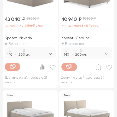
43 040
₽
58 560
₽
40 940
₽
55 560
₽
или частями от
3 586
₽ в мес.
или частями от
3 411
₽ в мес.
Кровать Nevada
Кровать Carolina
Без оценок
Без оценок
Ш.
Д.
Ш.
Д.
140
-
200 см.
140
-
200 см.
Доступно онлайн, доставка 21
Доступно онлайн, доставка 21
августа
августа
New
New