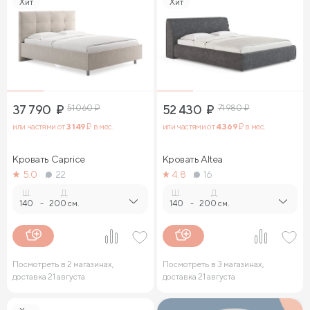
Хит
Хит
37 790
₽
51 060
₽
52 430
₽
71 980
₽
или частями от
3 149
₽ в мес.
или частями от
4 369
₽ в мес.
Кровать Caprice
Кровать Altea
5.0
22
4.8
16
Ш.
Д.
Ш.
Д.
140
-
200 см.
140
-
200 см.
Посмотреть в 2 магазинах,
Посмотреть в 3 магазинах,
доставка 21 августа
доставка 21 августа