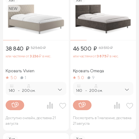
Хит
Хит
NEW
38 840
₽
52 560
₽
46 500
₽
63 510
₽
или частями от
3 236
₽ в мес.
или частями от
3 875
₽ в мес.
Кровать Vivien
Кровать Omega
5.0
1
5.0
9
Ш.
Д.
Ш.
Д.
140
-
200 см.
140
-
200 см.
Доступно онлайн, доставка 21
Посмотреть в 1 магазине, доставка
августа
21 августа
Хит
Хит