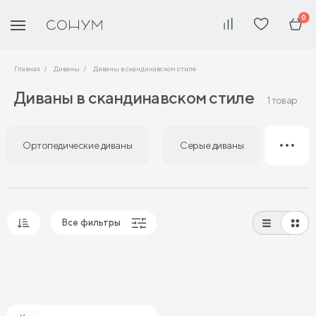
0
Главная
Диваны
Диваны в скандинавском стиле
Диваны в скандинавском стиле
1 товар
Ортопедические диваны
Серые диваны
Сини
Все фильтры
Популярные
Сначала дешевые
Сначала дорогие