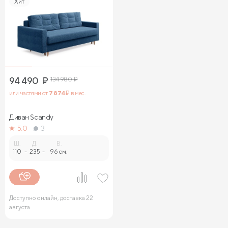
Хит
94 490
₽
134 980
₽
или частями от
7 874
₽ в мес.
Диван Sсandy
5.0
3
Ш.
Д.
В.
110
-
235
-
96 см.
Доступно онлайн, доставка 22
августа