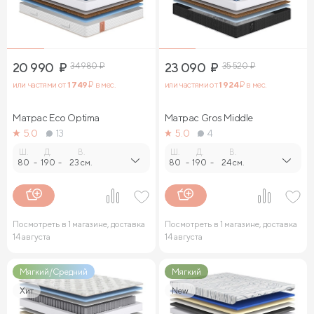
20 990
₽
34 980
₽
23 090
₽
35 520
₽
или частями от
1 749
₽ в мес.
или частями от
1 924
₽ в мес.
Матрас Eco Optima
Матрас Gros Middle
5.0
13
5.0
4
Ш.
Д.
В.
Ш.
Д.
В.
80
-
190
-
23 см.
80
-
190
-
24 см.
Посмотреть в 1 магазине, доставка
Посмотреть в 1 магазине, доставка
14 августа
14 августа
Мягкий/Средний
Мягкий
Хит
New