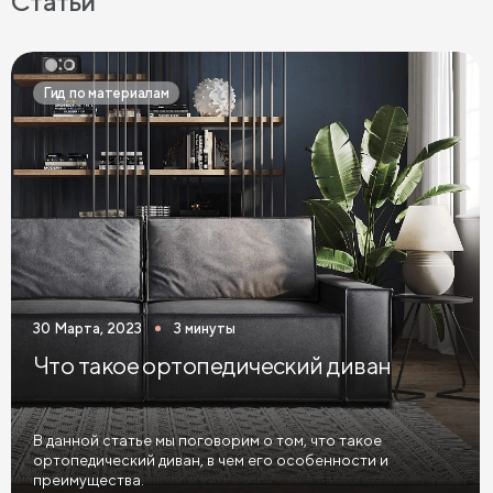
Статьи
Черные диваны
Диваны графит
Розовые диваны
Фиолетовые диваны
Оранжевые диваны
Гид по материалам
Желтые диваны
Красные диваны
Диваны шириной 110 см
Раскладные диваны
Диваны в скандинавском стиле
Диваны в стиле лофт
Белые диваны
Бежевые диваны
Зеленые диваны
Голубые диваны
Выдвижные диваны
30 Марта, 2023
3 минуты
Диваны Пантограф
Диваны Аккордеон
Что такое ортопедический диван
Диваны в спальню
Диваны с подушками
Большие диваны
Диваны софа
Диваны из велюра
В данной статье мы поговорим о том, что такое
ортопедический диван, в чем его особенности и
Диваны антикоготь
преимущества.