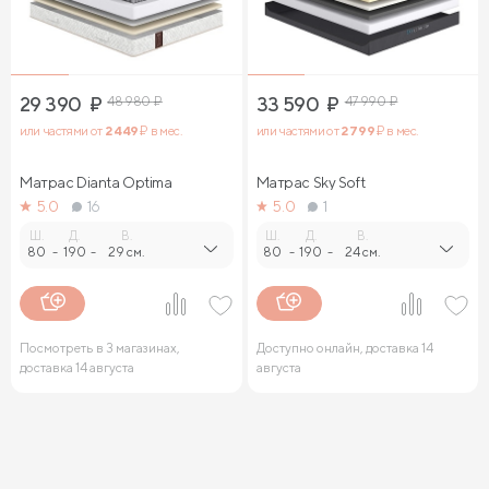
29 390
₽
48 980
₽
33 590
₽
47 990
₽
или частями от
2 449
₽ в мес.
или частями от
2 799
₽ в мес.
Матрас Dianta Optima
Матрас Sky Soft
5.0
16
5.0
1
Ш.
Д.
В.
Ш.
Д.
В.
80
-
190
-
29 см.
80
-
190
-
24 см.
Посмотреть в 3 магазинах,
Доступно онлайн, доставка 14
доставка 14 августа
августа