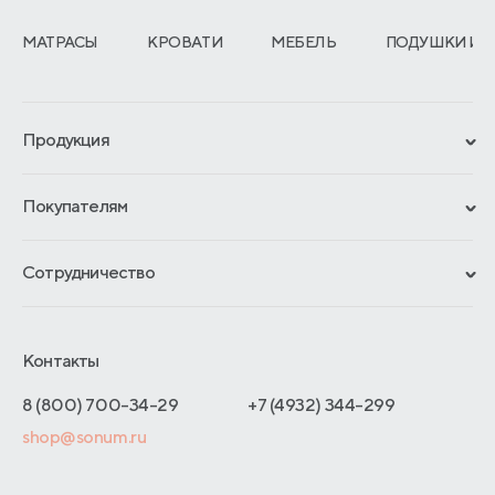
МАТРАСЫ
КРОВАТИ
МЕБЕЛЬ
ПОДУШКИ И 
Продукция
Сертификаты
Покупателям
Гарантии
Рассрочка и кредит
Материалы и технологии
Сотрудничество
Обмен и возврат
Сроки изготовления
Франчайзинг
Доставка и оплата
Блог
Отельерам
Контакты
Как оформить заказ
Отзывы покупателей
Интернет-магазинам
Адреса магазинов
8 (800) 700-34-29
+7 (4932) 344-299
Оптовые продажи
shop@sonum.ru
Договор-оферты
Дизайнерам интерьеров