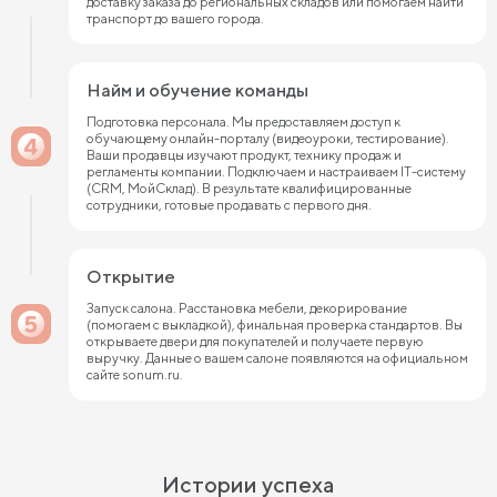
доставку заказа до региональных складов или помогаем найти
транспорт до вашего города.
Найм и обучение команды
Подготовка персонала. Мы предоставляем доступ к
обучающему онлайн-порталу (видеоуроки, тестирование).
Ваши продавцы изучают продукт, технику продаж и
регламенты компании. Подключаем и настраиваем IT-систему
(CRM, МойСклад). В результате квалифицированные
сотрудники, готовые продавать с первого дня.
Открытие
Запуск салона. Расстановка мебели, декорирование
(помогаем с выкладкой), финальная проверка стандартов. Вы
открываете двери для покупателей и получаете первую
выручку. Данные о вашем салоне появляются на официальном
сайте sonum.ru.
Истории успеха