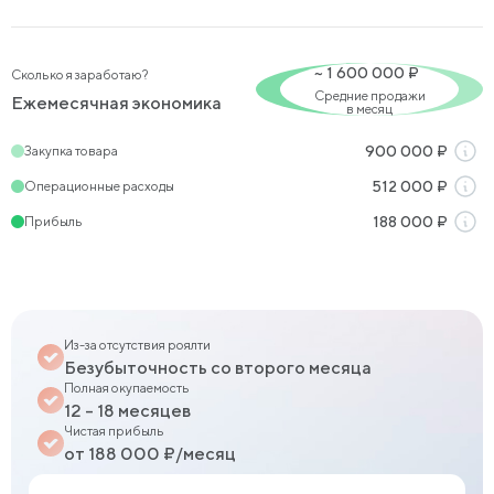
~
1 600 000
₽
Сколько я заработаю?
Средние продажи
Ежемесячная экономика
в месяц
Закупка товара
900 000
₽
Операционные расходы
512 000
₽
Прибыль
188 000
₽
Из-за отсутствия роялти
Безубыточность со второго месяца
Полная окупаемость
12 – 18 месяцев
Чистая прибыль
от 188 000 ₽/месяц