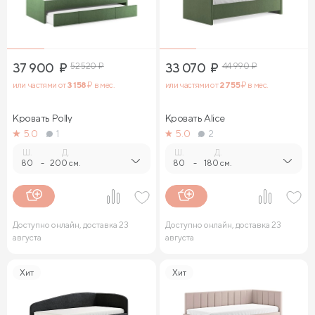
37 900
₽
52 520
₽
33 070
₽
44 990
₽
или частями от
3 158
₽ в мес.
или частями от
2 755
₽ в мес.
Кровать Polly
Кровать Alice
5.0
1
5.0
2
Ш.
Д.
Ш.
Д.
80
-
200 см.
80
-
180 см.
Доступно онлайн, доставка 23
Доступно онлайн, доставка 23
августа
августа
Хит
Хит