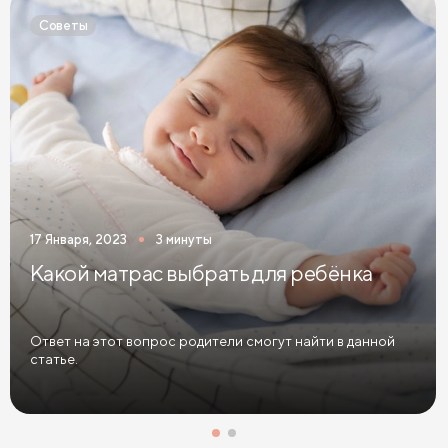
Детские кровати белого цвета
Советы
Детские кровати голубого цвета
Детские кровати цвета графит
Детские кровати желтого цвета
Детские кровати зеленого цвета
Детские кровати коричневого цвета
17 Января, 2023
3 минуты
Детские кровати красного цвета
Какой матрас выбрать для ребёнка
Детские кровати оранжевого цвета
Детские кровати розового цвета
Ответ на этот вопрос родители смогут найти в данной
статье.
Детские кровати синего цвета
Детские кровати фиолетового цвета