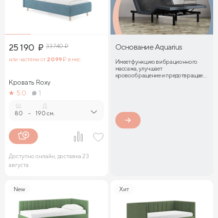
25 190
₽
33 740
₽
Основание Aquarius
или частями от
2 099
₽ в мес.
Имеет функцию вибрационного
массажа, улучшает
кровообращение и предотвращает
Кровать Roxy
затекание мышц
5.0
1
Ш.
Д.
80
-
190 см.
Доступно онлайн, доставка 23
августа
New
Хит