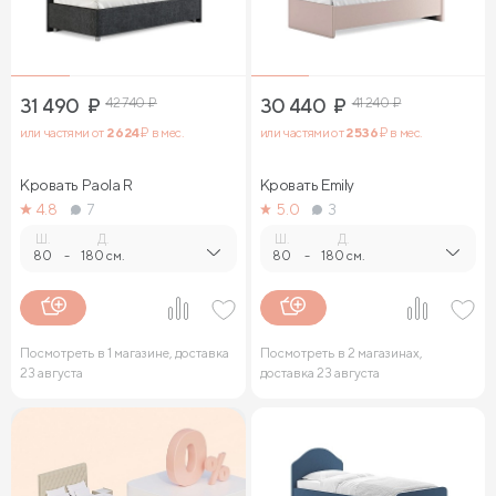
31 490
₽
42 740
₽
30 440
₽
41 240
₽
или частями от
2 624
₽ в мес.
или частями от
2 536
₽ в мес.
Кровать Paola R
Кровать Emily
4.8
7
5.0
3
Ш.
Д.
Ш.
Д.
80
-
180 см.
80
-
180 см.
Посмотреть в 1 магазине, доставка
Посмотреть в 2 магазинах,
23 августа
доставка 23 августа