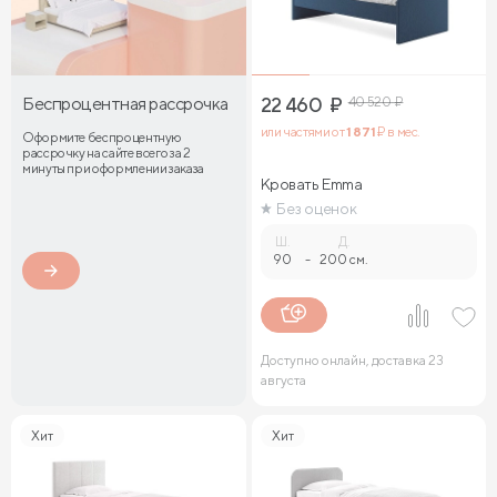
Беспроцентная рассрочка
22 460
₽
40 520
₽
или частями от
1 871
₽ в мес.
Оформите беспроцентную
рассрочку на сайте всего за 2
минуты при оформлении заказа
Кровать Emma
Без оценок
Ш.
Д.
90
-
200 см.
Доступно онлайн, доставка 23
августа
Хит
Хит