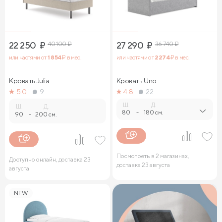
22 250
₽
40 100
₽
27 290
₽
36 740
₽
или частями от
1 854
₽ в мес.
или частями от
2 274
₽ в мес.
Кровать Julia
Кровать Uno
5.0
9
4.8
22
Ш.
Д.
Ш.
Д.
80
-
180 см.
90
-
200 см.
Посмотреть в 2 магазинах,
Доступно онлайн, доставка 23
доставка 23 августа
августа
NEW