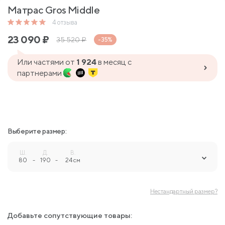
Матрас Gros Middle
4
отзыва
23 090
₽
35 520
₽
-35%
Или частями от
1 924
в месяц с
партнерами
Выберите размер:
Ш.
Д.
В.
80
-
190
-
24 см
Нестандартный размер?
Добавьте сопутствующие товары: