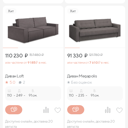
Хит
Хит
110 230
₽
157 480
₽
91 330
₽
121 780
₽
или частями от
9 185
₽ в мес.
или частями от
7 610
₽ в мес.
Диван Loft
Диван Megapolis
5.0
2
Без оценок
Ш.
Д.
В.
Ш.
Д.
В.
110
-
249
-
91 см.
110
-
235
-
91 см.
Доступно онлайн, доставка 20
Доступно онлайн, доставка 20
августа
августа