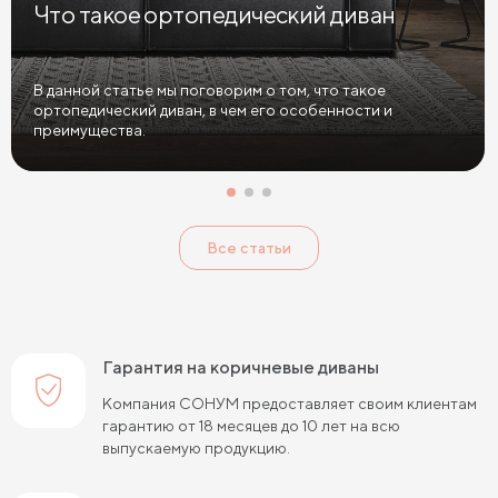
Что такое ортопедический диван
Диваны в спальню
Диваны с подушками
Большие диваны
Диваны софа
Диваны из велюра
В данной статье мы поговорим о том, что такое
ортопедический диван, в чем его особенности и
Диваны антикоготь
преимущества.
Все статьи
Гарантия на коричневые диваны
Компания СОНУМ предоставляет своим клиентам
гарантию от 18 месяцев до 10 лет на всю
выпускаемую продукцию.