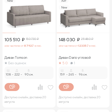
New
Хит
New
105 510
₽
150 730
₽
148 030
₽
211 480
₽
или частями от
8 792
₽ в мес.
или частями от
12 335
₽ в мес.
Диван Tomson
Диван Dario угловой
Без оценок
5.0
1
Ш.
Д.
В.
Ш.
Д.
В.
108
-
222
-
90 см.
159
-
265
-
96 см.
Доступно онлайн, доставка 20
Доступно онлайн, доставка 20
августа
августа