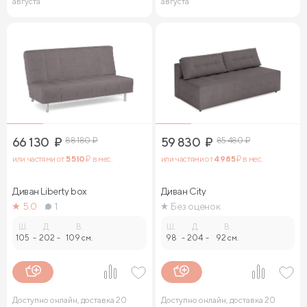
августа
августа
66 130
₽
88 180
₽
59 830
₽
85 480
₽
или частями от
5 510
₽ в мес.
или частями от
4 985
₽ в мес.
Диван Liberty box
Диван City
5.0
1
Без оценок
Ш.
Д.
В.
Ш.
Д.
В.
105
-
202
-
109 см.
98
-
204
-
92 см.
Доступно онлайн, доставка 20
Доступно онлайн, доставка 20