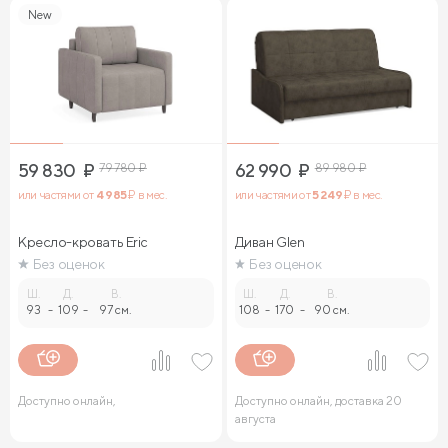
New
59 830
₽
79 780
₽
62 990
₽
89 980
₽
или частями от
4 985
₽ в мес.
или частями от
5 249
₽ в мес.
Кресло-кровать Eric
Диван Glen
Без оценок
Без оценок
Ш.
Д.
В.
Ш.
Д.
В.
93
-
109
-
97 см.
108
-
170
-
90 см.
Доступно онлайн,
Доступно онлайн, доставка 20
августа