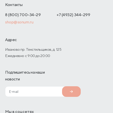
Отельерам
Контакты
Как оформить заказ
Отзывы покупателей
Интернет-магазинам
Адреса магазинов
8 (800) 700-34-29
+7 (4932) 344-299
Оптовые продажи
shop@sonum.ru
Договор-оферты
Дизайнерам интерьеров
О производстве
Адрес
Иваново пр. Текстильщиков, д. 125
Ежедневно с 9:00 до 20:00
Подпишитесь на наши
новости
Мы в соцсетях