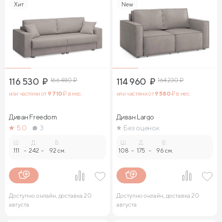
Хит
New
116 530
₽
166 480
₽
114 960
₽
164 230
₽
или частями от
9 710
₽ в мес.
или частями от
9 580
₽ в мес.
Диван Freedom
Диван Largo
5.0
3
Без оценок
Ш.
Д.
В.
Ш.
Д.
В.
111
-
242
-
92 см.
108
-
175
-
96 см.
Доступно онлайн, доставка 20
Доступно онлайн, доставка 20
августа
августа