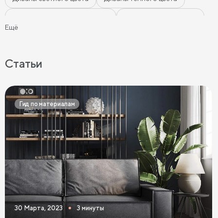
Диваны цвета морской волны
Диваны мятного цвета
Ещё
Диваны-кровати
Ортопедические диваны
Серые диваны
Синие диваны
Коричневые диваны
Статьи
Черные диваны
Диваны графит
Розовые диваны
Фиолетовые диваны
Оранжевые диваны
Гид по материалам
Желтые диваны
Красные диваны
Диваны шириной 110 см
Раскладные диваны
Диваны в скандинавском стиле
Диваны в стиле лофт
Белые диваны
Бежевые диваны
Зеленые диваны
Голубые диваны
Выдвижные диваны
30 Марта, 2023
3 минуты
Диваны Пантограф
Диваны Аккордеон