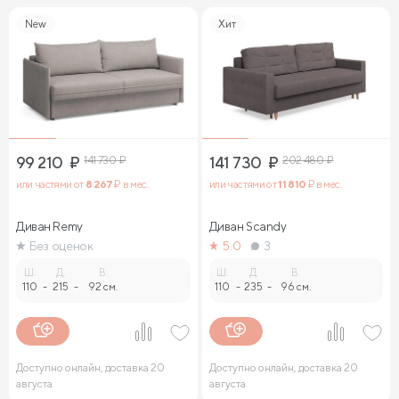
New
Хит
99 210
₽
141 730
₽
141 730
₽
202 480
₽
или частями от
8 267
₽ в мес.
или частями от
11 810
₽ в мес.
Диван Remy
Диван Sсandy
Без оценок
5.0
3
Ш.
Д.
В.
Ш.
Д.
В.
110
-
215
-
92 см.
110
-
235
-
96 см.
Доступно онлайн, доставка 20
Доступно онлайн, доставка 20
августа
августа