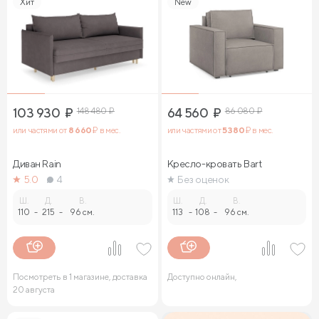
Хит
New
103 930
₽
148 480
₽
64 560
₽
86 080
₽
или частями от
8 660
₽ в мес.
или частями от
5 380
₽ в мес.
Диван Rain
Кресло-кровать Bart
5.0
4
Без оценок
Ш.
Д.
В.
Ш.
Д.
В.
110
-
215
-
96 см.
113
-
108
-
96 см.
Посмотреть в 1 магазине, доставка
Доступно онлайн,
20 августа