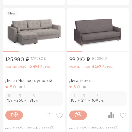
New
125 980
₽
179 980
₽
99 210
₽
132 280
₽
или частями от
10 498
₽ в мес.
или частями от
8 267
₽ в мес.
Диван Megapolis угловой
Диван Forest
5.0
1
5.0
1
Ш.
Д.
В.
Ш.
Д.
В.
159
-
260
-
91 см.
105
-
214
-
109 см.
Доступно онлайн, доставка 20
Доступно онлайн, доставка 20