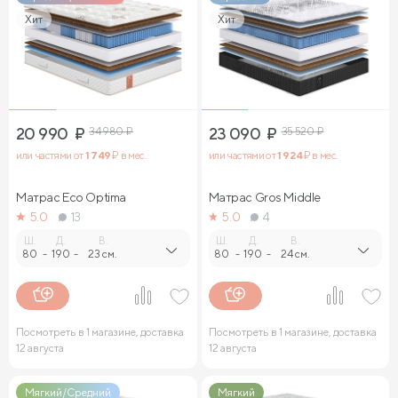
Хит
Хит
20 990
₽
34 980
₽
23 090
₽
35 520
₽
или частями от
1 749
₽ в мес.
или частями от
1 924
₽ в мес.
Матрас Eco Optima
Матрас Gros Middle
5.0
13
5.0
4
Ш.
Д.
В.
Ш.
Д.
В.
80
-
190
-
23 см.
80
-
190
-
24 см.
Посмотреть в 1 магазине, доставка
Посмотреть в 1 магазине, доставка
12 августа
12 августа
Мягкий/Средний
Мягкий