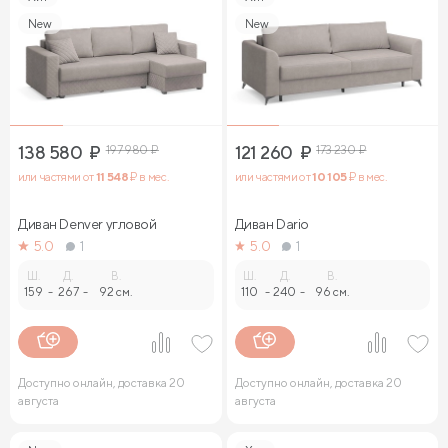
New
New
138 580
₽
197 980
₽
121 260
₽
173 230
₽
или частями от
11 548
₽ в мес.
или частями от
10 105
₽ в мес.
Диван Denver угловой
Диван Dario
5.0
1
5.0
1
Ш.
Д.
В.
Ш.
Д.
В.
159
-
267
-
92 см.
110
-
240
-
96 см.
Доступно онлайн, доставка 20
Доступно онлайн, доставка 20
августа
августа