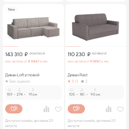
New
143 310
₽
204 730
₽
110 230
₽
157 480
₽
или частями от
11 942
₽ в мес.
или частями от
9 185
₽ в мес.
Диван Loft угловой
Диван Rest
Без оценок
5.0
2
Ш.
Д.
В.
Ш.
Д.
В.
159
-
274
-
91 см.
105
-
181
-
90 см.
Доступно онлайн, доставка 20
Доступно онлайн, доставка 20
августа
августа