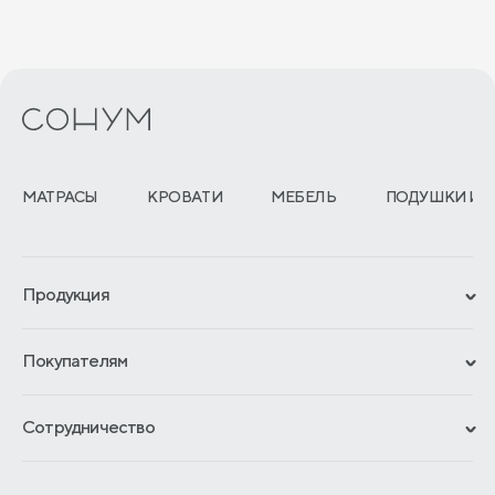
МАТРАСЫ
КРОВАТИ
МЕБЕЛЬ
ПОДУШКИ И 
Продукция
Сертификаты
Покупателям
Гарантии
Рассрочка и кредит
Материалы и технологии
Сотрудничество
Обмен и возврат
Сроки изготовления
Франчайзинг
Доставка и оплата
Блог