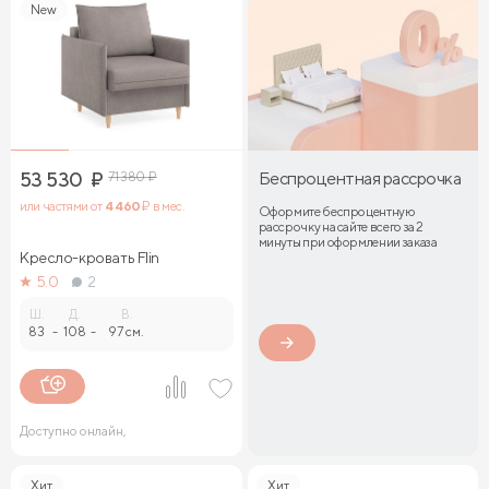
New
53 530
₽
71 380
₽
Беспроцентная рассрочка
или частями от
4 460
₽ в мес.
Оформите беспроцентную
рассрочку на сайте всего за 2
минуты при оформлении заказа
Кресло-кровать Flin
5.0
2
Ш.
Д.
В.
83
-
108
-
97 см.
Доступно онлайн,
Хит
Хит