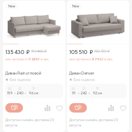
New
New
135 430
₽
193 480
₽
105 510
₽
150 730
₽
или частями от
11 285
₽ в мес.
или частями от
8 792
₽ в мес.
Диван Rain угловой
Диван Denver
Без оценок
Без оценок
Ш.
Д.
В.
Ш.
Д.
В.
159
-
240
-
96 см.
111
-
242
-
92 см.
Доступно онлайн, доставка 20
Доступно онлайн, доставка 20
августа
августа