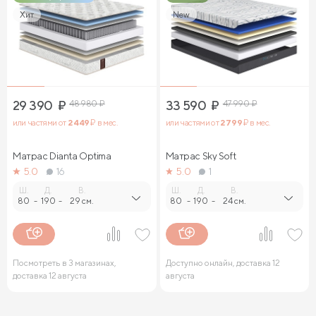
Хит
New
29 390
₽
48 980
₽
33 590
₽
47 990
₽
или частями от
2 449
₽ в мес.
или частями от
2 799
₽ в мес.
Матрас Dianta Optima
Матрас Sky Soft
5.0
16
5.0
1
Ш.
Д.
В.
Ш.
Д.
В.
80
-
190
-
29 см.
80
-
190
-
24 см.
Посмотреть в 3 магазинах,
Доступно онлайн, доставка 12
доставка 12 августа
августа